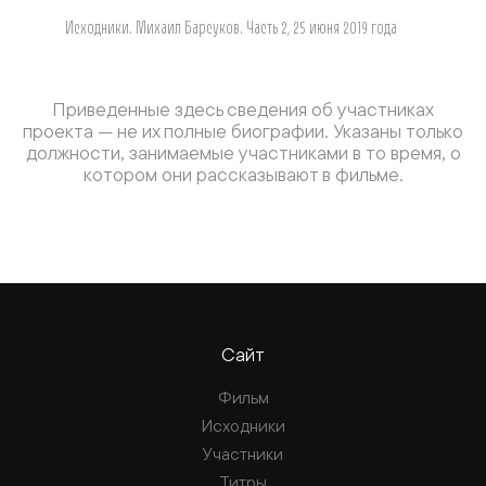
Исходники. Михаил Барсуков. Часть 2, 25 июня 2019 года
Приведенные здесь сведения об участниках
проекта — не их полные биографии. Указаны только
должности, занимаемые участниками в то время, о
котором они рассказывают в фильме.
Сайт
Фильм
Исходники
Участники
Титры