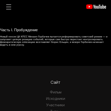
Часть I. Пробуждение
Новый генсек ЦК КПСС Михаил Горбачев пытается реформировать советский режим — и
запускает цепную реакцию событий, которые сам быстро перестает контролировать.
Демократическую оппозицию возглавляет Борис Ельцин, и вскоре Горбачев начинает
видеть в нем угрозу.
Сайт
Фильм
Исходники
Участники